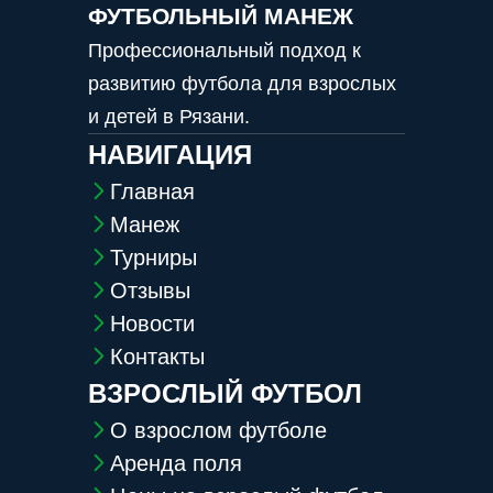
ФУТБОЛЬНЫЙ МАНЕЖ
Нажимая кнопку, вы
Профессиональный подход к
соглашаетесь с обработкой
персональных данных и
развитию футбола для взрослых
условиями участия в
и детей в Рязани.
турнире.
НАВИГАЦИЯ
Главная
Манеж
Турниры
Отзывы
Новости
Контакты
ВЗРОСЛЫЙ ФУТБОЛ
О взрослом футболе
Аренда поля