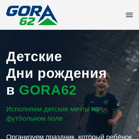
"
"
Детские
Дни рождения
в
GORA62
Исполняем детские мечты на
футбольном поле
Организуем праздник, который ребёнок