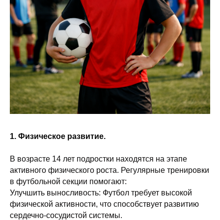
1. Физическое развитие.
В возрасте 14 лет подростки находятся на этапе
активного физического роста. Регулярные тренировки
в футбольной секции помогают:
Улучшить выносливость: Футбол требует высокой
физической активности, что способствует развитию
сердечно-сосудистой системы.