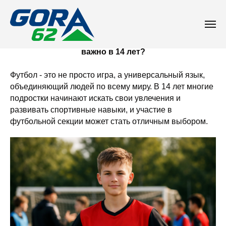
Футбольная секция для подростков. Почему это
важно в 14 лет?
Футбол - это не просто игра, а универсальный язык,
объединяющий людей по всему миру. В 14 лет многие
подростки начинают искать свои увлечения и
развивать спортивные навыки, и участие в
футбольной секции может стать отличным выбором.